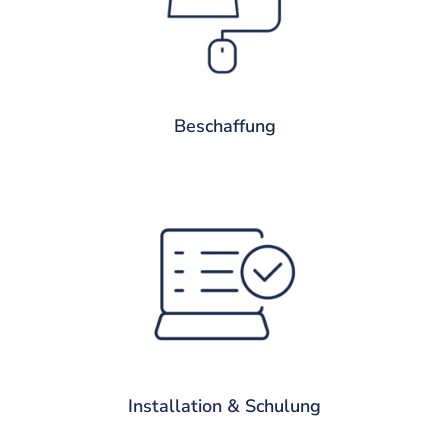
Wir kümmern uns um die Recherche, die
entsprechende Beratung inklusive
Beschaffung und die anschließende
Inbetriebnahme vor Ort.
Beschaffung
Installation & Schulung
Unsere IT-Systemadministratoren und -
administratorinnen installieren und
konfigurieren die Hard- und Software nach
Ihren Bedürfnissen bei Ihnen vor Ort. Mit
Software-Schulungen fördern wir den
effektiven Gebrauch.
Installation & Schulung