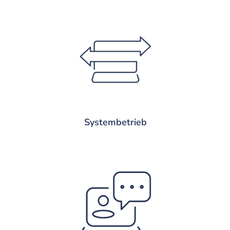
Laufender Systembetrieb
Die regelmäßige Prüfung und
Aktualisierung eingesetzter Komponenten
für die einwandfreie Funktion Ihres
Systems zählt ebenfalls zu unseren
Aufgaben.
Systembetrieb
Service
Haben Sie Fragen oder gibt es Probleme?
Ob per Fernwartung oder direkt bei Ihnen
vor Ort – wir sind jederzeit für Ihr