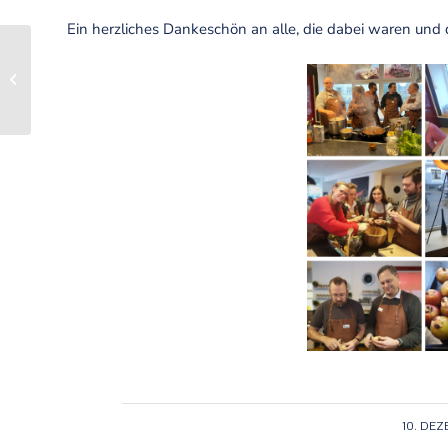
Ein herzliches Dankeschön an alle, die dabei waren und 
Das war die EuRuKo
2024 in Sarajevo!
10. DE